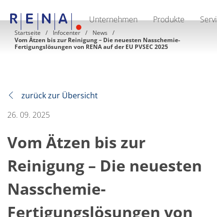
Unternehmen
Produkte
Serv
EN
DE
CN
Startseite
Infocenter
News
Vom Ätzen bis zur Reinigung – Die neuesten Nasschemie-
Unternehmen
Fertigungslösungen von RENA auf der EU PVSEC 2025
Nachhaltigkeit
The art of wet processing
RENA Deutschland
Lieferanten
RENA North America
zurück zur Übersicht
RENA Polska
RENA Shanghai
26. 09. 2025
RENA weltweit
Produkte
Halbleiter
Vom Ätzen bis zur
Batch-Eintauchen
Batch Spray
Reinigung – Die neuesten
Einzelwaferbearbeitung
Wafering
Galvanik
Nasschemie-
Wafer-Trocknung
Chemische Abgabesysteme
Fertigungslösungen von
Erneuerbare Energien