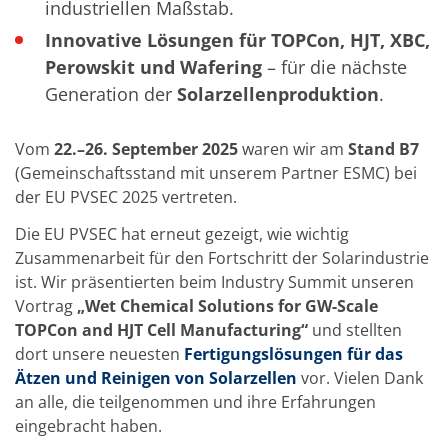
Einzelwafer Bearbeitung
industriellen Maßstab.
TruEtch®
Marangoni Dryer
Innovative Lösungen für TOPCon, HJT, XBC,
Karriere
Perowskit und Wafering
– für die nächste
Benefits
Generation der
Solarzellenproduktion
.
Ausbildung & Studium
RENA_Benefits
Ausbildung
Vom
22.–26. September 2025
waren wir am
Stand B7
Studium
Praktikum
(Gemeinschaftsstand mit unserem Partner ESMC) bei
News Ausbildung & Studium
der EU PVSEC 2025 vertreten.
RENA als Arbeitgeber
Bewerben bei RENA
Die EU PVSEC hat erneut gezeigt, wie wichtig
Stellenangebote
Zusammenarbeit für den Fortschritt der Solarindustrie
Kontakt
ist. Wir präsentierten beim Industry Summit unseren
Kontaktformular Lieferant
Kontaktformular
Vortrag
„Wet Chemical Solutions for GW-Scale
Kontaktformular Service
TOPCon and HJT Cell Manufacturing“
und stellten
Internationale Kontakte
dort unsere neuesten
Fertigungslösungen für das
Kontakt Customer Service
Ätzen und Reinigen von Solarzellen
vor. Vielen Dank
Expert Blog
an alle, die teilgenommen und ihre Erfahrungen
eingebracht haben.