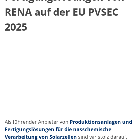
Solarwafer
Solarzelle Inline
RENA auf der EU PVSEC
Solarzelle Batch
Verbrauchsgüter
2025
MedTech
Medizinische Komponenten
Eye Care
Glas Anwendungen
Through glass vias (TGV)
Glas Wafer Bearbeitung
Laser & Ätzen
Kundenspezifische Lösungen
Rolle zu Rolle
Kunststoffverarbeitung
Service
Service Hotline & Service Stützpunkte
Digital Services
Service Level Agreements
Ersatzteilservice
Upgrades
Training
Als führender Anbieter von
Produktionsanlagen und
Technologie
Fertigungslösungen für die nasschemische
Technologiezentren
Verarbeitung von Solarzellen
sind wir stolz darauf,
Prozesstechnologie