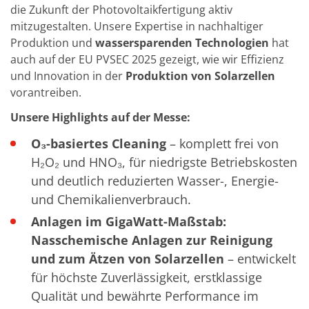
TruEtch - Metallätzung
die Zukunft der Photovoltaikfertigung aktiv
Fluidjet - Metall-Abhebung
mitzugestalten. Unsere Expertise in nachhaltiger
SiEtch – KOH-Ätzen
Produktion und
wassersparenden Technologien
hat
Ätzen
auch auf der EU PVSEC 2025 gezeigt, wie wir Effizienz
Texturierung
Galvanik
und Innovation in der
Produktion von Solarzellen
Innovationen
vorantreiben.
Battery Technology
Fortschrittliches chemisches Ätzen
Unsere Highlights auf der Messe:
Proprietäre Software
FlowLogX - Smart Connectivity Platform
O₃-basiertes Cleaning
– komplett frei von
Infocenter
H₂O₂ und HNO₃, für niedrigste Betriebskosten
Downloads
Presse
und deutlich reduzierten Wasser-, Energie-
News
und Chemikalienverbrauch.
Messen
Glossar
Anlagen im GigaWatt-Maßstab:
Ätzen
Nasschemische Anlagen zur Reinigung
Carrier
DI Wasser
und zum Ätzen von Solarzellen
– entwickelt
Fab
für höchste Zuverlässigkeit, erstklassige
Footprint
Qualität und bewährte Performance im
SECS/GEM