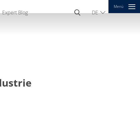
Menü
Expert Blog
DE
EN
CN
dustrie