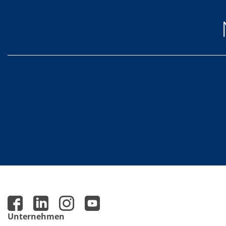
Einzelwafer Bearbeitung
TruEtch®
Marangoni Dryer
Karriere
Benefits
Ausbildung & Studium
RENA_Benefits
Ausbildung
Studium
Praktikum
News Ausbildung & Studium
RENA als Arbeitgeber
Bewerben bei RENA
Stellenangebote
Kontakt
Kontaktformular Lieferant
Kontaktformular
Kontaktformular Service
Internationale Kontakte
Kontakt Customer Service
Expert Blog
Unternehmen