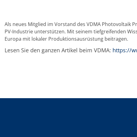
TruEtch - Metallätzung
Fluidjet - Metall-Abhebung
SiEtch – KOH-Ätzen
Ätzen
Als neues Mitglied im Vorstand des VDMA Photovoltaik Pro
Texturierung
PV-Industrie unterstützen. Mit seinem tiefgreifenden Wi
Galvanik
Innovationen
Europa mit lokaler Produktionsausrüstung beitragen.
Battery Technology
Fortschrittliches chemisches Ätzen
Lesen Sie den ganzen Artikel beim VDMA:
https://
Proprietäre Software
FlowLogX - Smart Connectivity Platform
Infocenter
Downloads
Presse
News
Messen
Glossar
Ätzen
Carrier
DI Wasser
Fab
Footprint
SECS/GEM