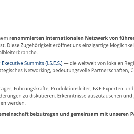
einem
renommierten internationalen Netzwerk von führen
st. Diese Zugehörigkeit eröffnet uns einzigartige Möglichk
albleiterbranche.
Executive Summits (I.S.E.S.)
— die weltweit von lokalen Reg
rategisches Networking, bedeutungsvolle Partnerschaften, 
äger, Führungskräfte, Produktionsleiter, F&E-Experten und 
erungen zu diskutieren, Erkenntnisse auszutauschen und
ägen werden.
Gemeinschaft beizutragen und gemeinsam mit unseren Par