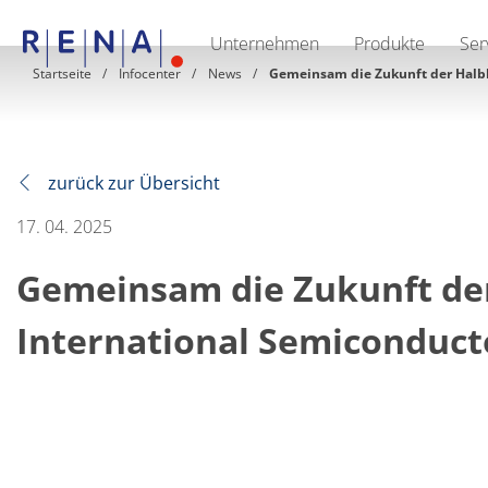
Unternehmen
Produkte
Ser
EN
DE
CN
Startseite
Infocenter
News
Gemeinsam die Zukunft der Halblei
Unternehmen
Nachhaltigkeit
The art of wet processing
RENA Deutschland
Lieferanten
zurück zur Übersicht
RENA North America
RENA Polska
17. 04. 2025
RENA Shanghai
RENA weltweit
Gemeinsam die Zukunft der 
Produkte
Halbleiter
Batch-Eintauchen
International Semiconductor
Batch Spray
Einzelwaferbearbeitung
Wafering
Galvanik
Wafer-Trocknung
Chemische Abgabesysteme
Erneuerbare Energien