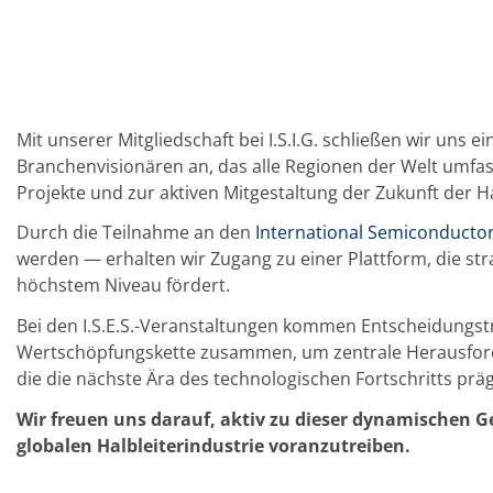
TruEtch - Metallätzung
Fluidjet - Metall-Abhebung
SiEtch – KOH-Ätzen
Ätzen
Texturierung
Galvanik
Innovationen
Mit unserer Mitgliedschaft bei I.S.I.G. schließen wir uns 
Battery Technology
Branchenvisionären an, das alle Regionen der Welt umfas
Fortschrittliches chemisches Ätzen
Projekte und zur aktiven Mitgestaltung der Zukunft der H
Proprietäre Software
FlowLogX - Smart Connectivity Platform
Durch die Teilnahme an den
International Semiconductor 
Infocenter
werden — erhalten wir Zugang zu einer Plattform, die st
Downloads
Presse
höchstem Niveau fördert.
News
Messen
Bei den I.S.E.S.-Veranstaltungen kommen Entscheidungstr
Glossar
Wertschöpfungskette zusammen, um zentrale Herausford
Ätzen
die die nächste Ära des technologischen Fortschritts pr
Carrier
DI Wasser
Wir freuen uns darauf, aktiv zu dieser dynamischen 
Fab
globalen Halbleiterindustrie voranzutreiben.
Footprint
SECS/GEM