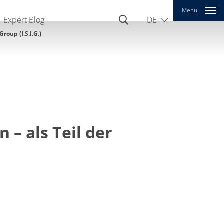
Menü
Expert Blog
DE
EN
oup (I.S.I.G.)
CN
– als Teil der