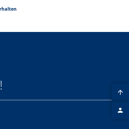
rhalten
!