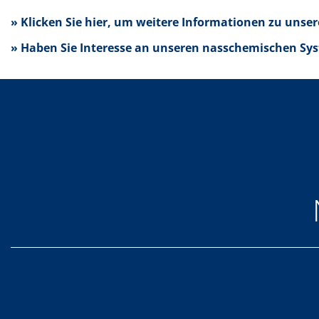
Einzelwafer Bearbeitung
TruEtch®
» Klicken Sie hier, um weitere Informationen zu uns
Marangoni Dryer
Karriere
» Haben Sie Interesse an unseren nasschemischen Sys
Benefits
Ausbildung & Studium
RENA_Benefits
Ausbildung
Studium
Praktikum
News Ausbildung & Studium
RENA als Arbeitgeber
Bewerben bei RENA
Stellenangebote
Kontakt
Kontaktformular Lieferant
Kontaktformular
Kontaktformular Service
Internationale Kontakte
Kontakt Customer Service
Expert Blog