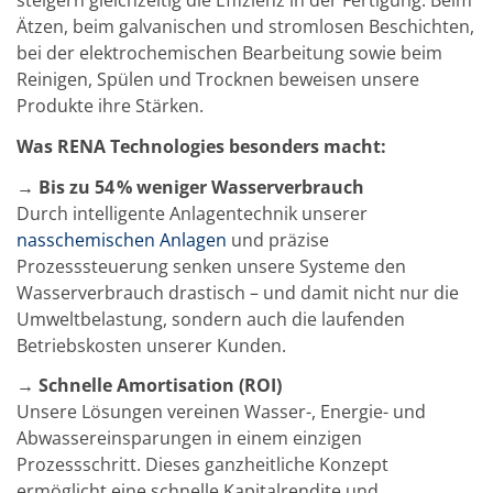
TruEtch - Metallätzung
Ätzen, beim galvanischen und stromlosen Beschichten,
Fluidjet - Metall-Abhebung
bei der elektrochemischen Bearbeitung sowie beim
SiEtch – KOH-Ätzen
Ätzen
Reinigen, Spülen und Trocknen beweisen unsere
Texturierung
Produkte ihre Stärken.
Galvanik
Innovationen
Was RENA Technologies besonders macht:
Battery Technology
Fortschrittliches chemisches Ätzen
→ Bis zu 54 % weniger Wasserverbrauch
Proprietäre Software
Durch intelligente Anlagentechnik unserer
FlowLogX - Smart Connectivity Platform
nasschemischen Anlagen
und präzise
Infocenter
Downloads
Prozesssteuerung senken unsere Systeme den
Presse
Wasserverbrauch drastisch – und damit nicht nur die
News
Umweltbelastung, sondern auch die laufenden
Messen
Betriebskosten unserer Kunden.
Glossar
Ätzen
→ Schnelle Amortisation (ROI)
Carrier
DI Wasser
Unsere Lösungen vereinen Wasser-, Energie- und
Fab
Abwassereinsparungen in einem einzigen
Footprint
Prozessschritt. Dieses ganzheitliche Konzept
SECS/GEM
ermöglicht eine schnelle Kapitalrendite und