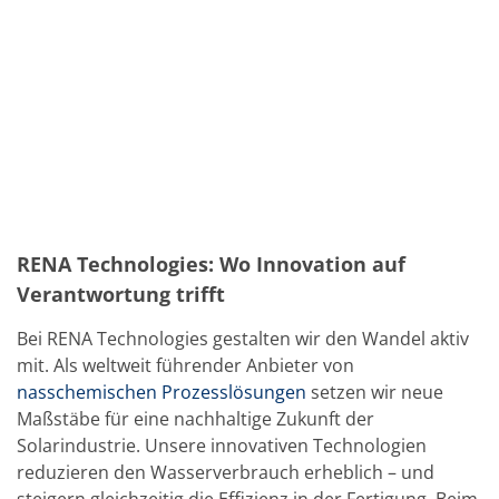
Solarwafer
Solarzelle Inline
Solarzelle Batch
Verbrauchsgüter
MedTech
Medizinische Komponenten
Eye Care
Glas Anwendungen
Through glass vias (TGV)
Glas Wafer Bearbeitung
Laser & Ätzen
Kundenspezifische Lösungen
Rolle zu Rolle
RENA Technologies: Wo Innovation auf
Kunststoffverarbeitung
Verantwortung trifft
Service
Service Hotline & Service Stützpunkte
Bei RENA Technologies gestalten wir den Wandel aktiv
Digital Services
Service Level Agreements
mit. Als weltweit führender Anbieter von
Ersatzteilservice
nasschemischen Prozesslösungen
setzen wir neue
Upgrades
Maßstäbe für eine nachhaltige Zukunft der
Training
Solarindustrie. Unsere innovativen Technologien
Technologie
Technologiezentren
reduzieren den Wasserverbrauch erheblich – und
Prozesstechnologie
steigern gleichzeitig die Effizienz in der Fertigung. Beim