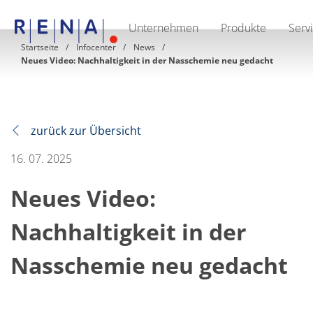
Unternehmen
Produkte
Serv
EN
DE
CN
Startseite
Infocenter
News
Neues Video: Nachhaltigkeit in der Nasschemie neu gedacht
Unternehmen
Nachhaltigkeit
The art of wet processing
RENA Deutschland
Lieferanten
RENA North America
zurück zur Übersicht
RENA Polska
RENA Shanghai
16. 07. 2025
RENA weltweit
Produkte
Neues Video:
Halbleiter
Batch-Eintauchen
Batch Spray
Nachhaltigkeit in der
Einzelwaferbearbeitung
Wafering
Nasschemie neu gedacht
Galvanik
Wafer-Trocknung
Chemische Abgabesysteme
Erneuerbare Energien