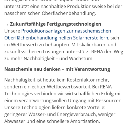
Einzelwafer Bearbeitung
TruEtch®
unterstützt eine nachhaltige Produktionsweise bei der
Marangoni Dryer
nasschemischen Oberflächenbehandlung.
Karriere
Benefits
→ Zukunftsfähige Fertigungstechnologien
Ausbildung & Studium
Unsere
Produktionsanlagen zur nasschemischen
RENA_Benefits
Oberflächenbehandlung helfen Solarherstellern
, sich
Ausbildung
Studium
im Wettbewerb zu behaupten. Mit skalierbaren und
Praktikum
zukunftssicheren Lösungen unterstützt RENA den Weg
News Ausbildung & Studium
zu mehr Nachhaltigkeit – und Wachstum.
RENA als Arbeitgeber
Bewerben bei RENA
Nasschemie neu denken – mit Verantwortung
Stellenangebote
Kontakt
Nachhaltigkeit ist heute kein Kostenfaktor mehr,
Kontaktformular Lieferant
sondern ein echter Wettbewerbsvorteil. Bei RENA
Kontaktformular
Kontaktformular Service
Technologies verbinden wir wirtschaftlichen Erfolg mit
Internationale Kontakte
einem verantwortungsvollen Umgang mit Ressourcen.
Kontakt Customer Service
Unsere Technologien liefern konkrete Vorteile:
Expert Blog
geringerer Wasser- und Energieverbrauch, weniger
Abwasser und eine schnellere Amortisation.