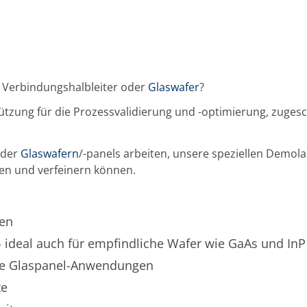
, Verbindungshalbleiter oder
Glaswafer
?
zung für die Prozessvalidierung und -optimierung, zugesch
oder
Glaswafern
/-panels arbeiten, unsere speziellen Demolab
eren und verfeinern können.
fen
 - ideal auch für empfindliche Wafer wie GaAs und InP
iche Glaspanel-Anwendungen
te