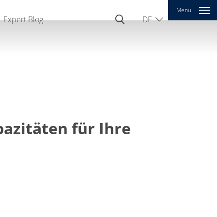
Menü
Expert Blog
DE
EN
CN
azitäten für Ihre