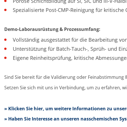
Einzelwafer Bearbeitung
Poröse Schichtbildung auf Si, SiC und III-V-Halbl
TruEtch®
Spezialisierte Post-CMP-Reinigung für kritische
Marangoni Dryer
Karriere
Benefits
Ausbildung & Studium
Demo-Laborausrüstung & Prozessumfang:
RENA_Benefits
Ausbildung
Vollständig ausgestattet für die Bearbeitung v
Studium
Praktikum
Unterstützung für Batch-Tauch-, Sprüh- und E
News Ausbildung & Studium
Eigene Reinheitsprüfung, kritische Abmessunge
RENA als Arbeitgeber
Bewerben bei RENA
Stellenangebote
Kontakt
Sind Sie bereit für die Validierung oder Feinabstimmung 
Kontaktformular Lieferant
Kontaktformular
Setzen Sie sich mit uns in Verbindung, um zu erfahren, 
Kontaktformular Service
Internationale Kontakte
Kontakt Customer Service
Expert Blog
» Klicken Sie hier, um weitere Informationen zu uns
» Haben Sie Interesse an unseren nasschemischen Sys