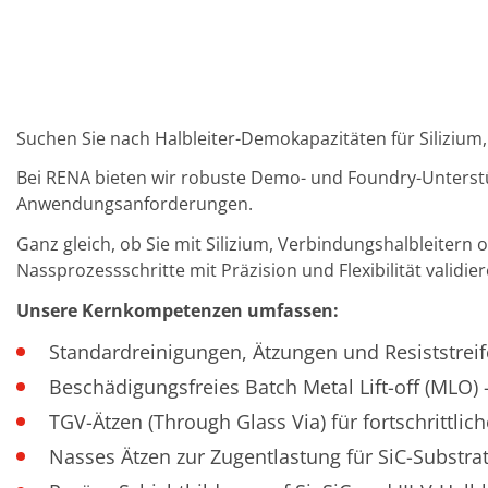
TruEtch - Metallätzung
Fluidjet - Metall-Abhebung
SiEtch – KOH-Ätzen
Ätzen
Texturierung
Galvanik
Innovationen
Suchen Sie nach Halbleiter-Demokapazitäten für Silizium
Battery Technology
Fortschrittliches chemisches Ätzen
Bei RENA bieten wir robuste Demo- und Foundry-Unterstüt
Proprietäre Software
Anwendungsanforderungen.
FlowLogX - Smart Connectivity Platform
Infocenter
Ganz gleich, ob Sie mit Silizium, Verbindungshalbleitern 
Downloads
Nassprozessschritte mit Präzision und Flexibilität validi
Presse
News
Unsere Kernkompetenzen umfassen:
Messen
Glossar
Standardreinigungen, Ätzungen und Resiststrei
Ätzen
Carrier
Beschädigungsfreies Batch Metal Lift-off (MLO)
DI Wasser
TGV-Ätzen (Through Glass Via) für fortschrittl
Fab
Footprint
Nasses Ätzen zur Zugentlastung für SiC-Substra
SECS/GEM