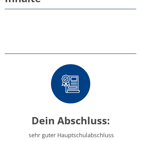
TruEtch - Metallätzung
Fluidjet - Metall-Abhebung
SiEtch – KOH-Ätzen
Ätzen
Texturierung
Galvanik
Innovationen
Battery Technology
Fortschrittliches chemisches Ätzen
Proprietäre Software
FlowLogX - Smart Connectivity Platform
Infocenter
Downloads
Presse
News
Messen
Glossar
Ätzen
Carrier
Dein Abschluss:
DI Wasser
Fab
Footprint
sehr guter Hauptschulabschluss
SECS/GEM