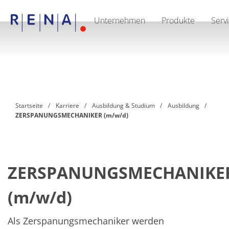
Unternehmen
Produkte
Serv
DE
Unternehmen
Nachhaltigkeit
The art of wet processing
RENA Deutschland
Lieferanten
RENA North America
RENA Polska
Startseite
Karriere
Ausbildung & Studium
Ausbildung
RENA Shanghai
ZERSPANUNGSMECHANIKER (m/w/d)
RENA weltweit
Produkte
Halbleiter
Batch-Eintauchen
Batch Spray
ZERSPANUNGSMECHANIKE
Einzelwaferbearbeitung
Wafering
Galvanik
(m/w/d)
Wafer-Trocknung
Chemische Abgabesysteme
Als Zerspanungsmechaniker werden
Erneuerbare Energien