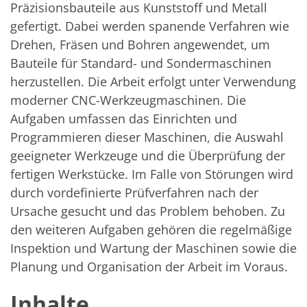
Solarwafer
Präzisionsbauteile aus Kunststoff und Metall
Solarzelle Inline
gefertigt. Dabei werden spanende Verfahren wie
Solarzelle Batch
Verbrauchsgüter
Drehen, Fräsen und Bohren angewendet, um
MedTech
Bauteile für Standard- und Sondermaschinen
Medizinische Komponenten
Eye Care
herzustellen. Die Arbeit erfolgt unter Verwendung
Glas Anwendungen
moderner CNC-Werkzeugmaschinen. Die
Through glass vias (TGV)
Aufgaben umfassen das Einrichten und
Glas Wafer Bearbeitung
Laser & Ätzen
Programmieren dieser Maschinen, die Auswahl
Kundenspezifische Lösungen
geeigneter Werkzeuge und die Überprüfung der
Rolle zu Rolle
Kunststoffverarbeitung
fertigen Werkstücke. Im Falle von Störungen wird
Service
durch vordefinierte Prüfverfahren nach der
Service Hotline & Service Stützpunkte
Digital Services
Ursache gesucht und das Problem behoben. Zu
Service Level Agreements
den weiteren Aufgaben gehören die regelmäßige
Ersatzteilservice
Inspektion und Wartung der Maschinen sowie die
Upgrades
Training
Planung und Organisation der Arbeit im Voraus.
Technologie
Technologiezentren
Inhalte
Prozesstechnologie