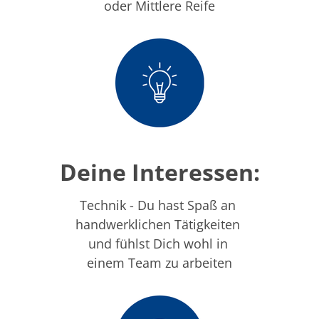
Einzelwafer Bearbeitung
oder Mittlere Reife
TruEtch®
Marangoni Dryer
Karriere
Benefits
Ausbildung & Studium
RENA_Benefits
Ausbildung
Studium
Praktikum
News Ausbildung & Studium
RENA als Arbeitgeber
Bewerben bei RENA
Deine Interessen:
Stellenangebote
Kontakt
Kontaktformular Lieferant
Technik - Du hast Spaß an
Kontaktformular
handwerklichen Tätigkeiten
Kontaktformular Service
und fühlst Dich wohl in
Internationale Kontakte
Kontakt Customer Service
einem Team zu arbeiten
Expert Blog