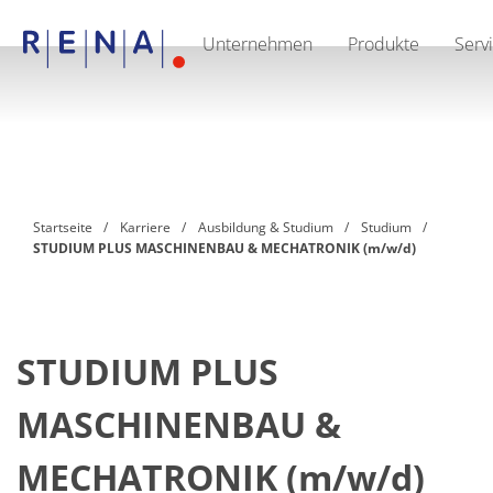
Unternehmen
Produkte
Serv
DE
Unternehmen
Nachhaltigkeit
The art of wet processing
RENA Deutschland
Lieferanten
RENA North America
RENA Polska
Startseite
Karriere
Ausbildung & Studium
Studium
RENA Shanghai
STUDIUM PLUS MASCHINENBAU & MECHATRONIK (m/w/d)
RENA weltweit
Produkte
Halbleiter
Batch-Eintauchen
Batch Spray
STUDIUM PLUS
Einzelwaferbearbeitung
Wafering
Galvanik
MASCHINENBAU &
Wafer-Trocknung
Chemische Abgabesysteme
MECHATRONIK (m/w/d)
Erneuerbare Energien