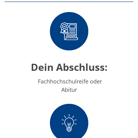
Einzelwafer Bearbeitung
TruEtch®
Marangoni Dryer
Karriere
Benefits
Ausbildung & Studium
RENA_Benefits
Ausbildung
Studium
Praktikum
News Ausbildung & Studium
Dein Abschluss:
RENA als Arbeitgeber
Bewerben bei RENA
Stellenangebote
Fachhochschulreife oder
Kontakt
Kontaktformular Lieferant
Abitur
Kontaktformular
Kontaktformular Service
Internationale Kontakte
Kontakt Customer Service
Expert Blog