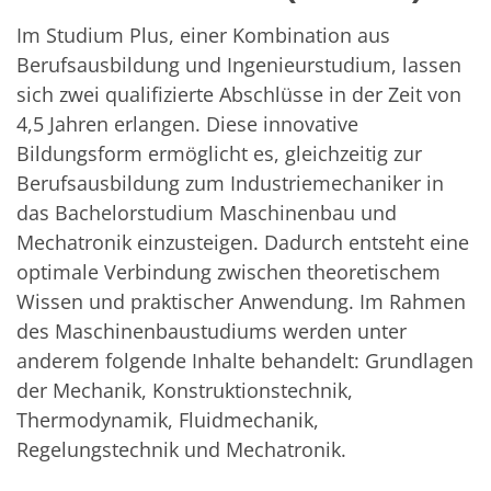
Solarwafer
Solarzelle Inline
Im Studium Plus, einer Kombination aus
Solarzelle Batch
Berufsausbildung und Ingenieurstudium, lassen
Verbrauchsgüter
MedTech
sich zwei qualifizierte Abschlüsse in der Zeit von
Medizinische Komponenten
4,5 Jahren erlangen. Diese innovative
Eye Care
Glas Anwendungen
Bildungsform ermöglicht es, gleichzeitig zur
Through glass vias (TGV)
Berufsausbildung zum Industriemechaniker in
Glas Wafer Bearbeitung
Laser & Ätzen
das Bachelorstudium Maschinenbau und
Kundenspezifische Lösungen
Mechatronik einzusteigen. Dadurch entsteht eine
Rolle zu Rolle
optimale Verbindung zwischen theoretischem
Kunststoffverarbeitung
Service
Wissen und praktischer Anwendung. Im Rahmen
Service Hotline & Service Stützpunkte
des Maschinenbaustudiums werden unter
Digital Services
Service Level Agreements
anderem folgende Inhalte behandelt: Grundlagen
Ersatzteilservice
der Mechanik, Konstruktionstechnik,
Upgrades
Thermodynamik, Fluidmechanik,
Training
Technologie
Regelungstechnik und Mechatronik.
Technologiezentren
Prozesstechnologie