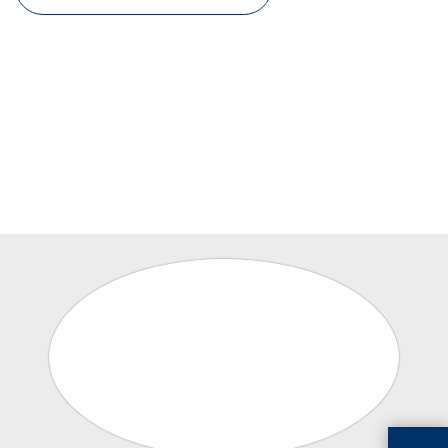
Einzelwafer Bearbeitung
TruEtch®
Marangoni Dryer
Karriere
Benefits
Ausbildung & Studium
RENA_Benefits
Ausbildung
Studium
Praktikum
News Ausbildung & Studium
RENA als Arbeitgeber
Bewerben bei RENA
Stellenangebote
Kontakt
Kontaktformular Lieferant
Kontaktformular
Kontaktformular Service
Internationale Kontakte
Kontakt Customer Service
Expert Blog