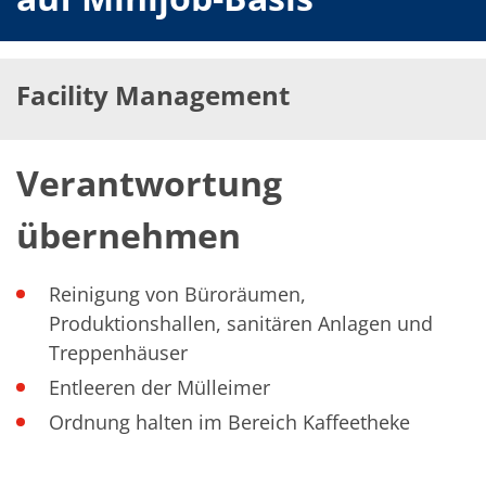
Solarwafer
Solarzelle Inline
Solarzelle Batch
Verbrauchsgüter
MedTech
Facility Management
Medizinische Komponenten
Eye Care
Glas Anwendungen
Through glass vias (TGV)
Verantwortung
Glas Wafer Bearbeitung
Laser & Ätzen
übernehmen
Kundenspezifische Lösungen
Rolle zu Rolle
Kunststoffverarbeitung
Service
Reinigung von Büroräumen,
Service Hotline & Service Stützpunkte
Produktionshallen, sanitären Anlagen und
Digital Services
Treppenhäuser
Service Level Agreements
Ersatzteilservice
Entleeren der Mülleimer
Upgrades
Training
Ordnung halten im Bereich Kaffeetheke
Technologie
Technologiezentren
Prozesstechnologie