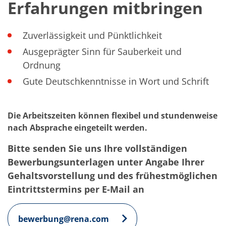
Erfahrungen mitbringen
TruEtch - Metallätzung
Fluidjet - Metall-Abhebung
SiEtch – KOH-Ätzen
Ätzen
Zuverlässigkeit und Pünktlichkeit
Texturierung
Ausgeprägter Sinn für Sauberkeit und
Galvanik
Innovationen
Ordnung
Battery Technology
Gute Deutschkenntnisse in Wort und Schrift
Fortschrittliches chemisches Ätzen
Proprietäre Software
FlowLogX - Smart Connectivity Platform
Infocenter
Die Arbeitszeiten können flexibel und stundenweise
Downloads
nach Absprache eingeteilt werden.
Presse
News
Bitte senden Sie uns Ihre vollständigen
Messen
Glossar
Bewerbungsunterlagen unter Angabe Ihrer
Ätzen
Gehaltsvorstellung und des frühestmöglichen
Carrier
DI Wasser
Eintrittstermins per E-Mail an
Fab
Footprint
SECS/GEM
bewerbung@rena.com