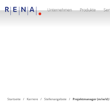
Unternehmen
Produkte
Ser
DE
Unternehmen
Nachhaltigkeit
The art of wet processing
RENA Deutschland
Lieferanten
RENA North America
RENA Polska
RENA Shanghai
RENA weltweit
Produkte
Halbleiter
Batch-Eintauchen
Batch Spray
Einzelwaferbearbeitung
Wafering
Galvanik
Wafer-Trocknung
Startseite
Karriere
Stellenangebote
Projektmanager (m/w/d)
Chemische Abgabesysteme
Erneuerbare Energien