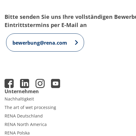
Einzelwafer Bearbeitung
TruEtch®
Marangoni Dryer
Bitte senden Sie uns Ihre vollständigen Bewer
Karriere
Benefits
Eintrittstermins per E-Mail an
Ausbildung & Studium
RENA_Benefits
Ausbildung
bewerbung@rena.com
Studium
Praktikum
News Ausbildung & Studium
RENA als Arbeitgeber
Bewerben bei RENA
Stellenangebote
Kontakt
Kontaktformular Lieferant
Unternehmen
Kontaktformular
Kontaktformular Service
Nachhaltigkeit
Internationale Kontakte
The art of wet processing
Kontakt Customer Service
Expert Blog
RENA Deutschland
RENA North America
RENA Polska