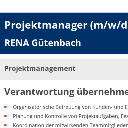
Solarwafer
Solarzelle Inline
Solarzelle Batch
Verbrauchsgüter
Projektmanager (m/w/d
MedTech
Medizinische Komponenten
Eye Care
Glas Anwendungen
RENA Gütenbach
Through glass vias (TGV)
Glas Wafer Bearbeitung
Laser & Ätzen
Kundenspezifische Lösungen
Rolle zu Rolle
Projektmanagement
Kunststoffverarbeitung
Service
Service Hotline & Service Stützpunkte
Digital Services
Verantwortung übernehm
Service Level Agreements
Ersatzteilservice
Upgrades
Organisatorische Betreuung von Kunden- und En
Training
Technologie
Planung und Kontrolle von Projektaufgaben, Fes
Technologiezentren
Koordination der mitwirkenden Teammitglieder
Prozesstechnologie