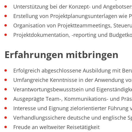
TruEtch - Metallätzung
Unterstützung bei der Konzept- und Angebots
Fluidjet - Metall-Abhebung
SiEtch – KOH-Ätzen
Erstellung von Projektplanungsunterlagen wie Pr
Ätzen
Organisation von Projektteammeetings, Steuer
Texturierung
Galvanik
Projektdokumentation, -reporting und Budgetko
Innovationen
Battery Technology
Fortschrittliches chemisches Ätzen
Erfahrungen mitbringen
Proprietäre Software
FlowLogX - Smart Connectivity Platform
Infocenter
Erfolgreich abgeschlossene Ausbildung mit Be
Downloads
Presse
Umfangreiche Kenntnisse in der Anwendung 
News
Messen
Verantwortungsbewusstsein und Eigenständigkeit
Glossar
Ätzen
Ausgeprägte Team-, Kommunikations- und Präse
Carrier
Interesse und Eignung zielorientierter Führung 
DI Wasser
Fab
Verhandlungssichere deutsche und englische S
Footprint
SECS/GEM
Freude an weltweiter Reisetätigkeit