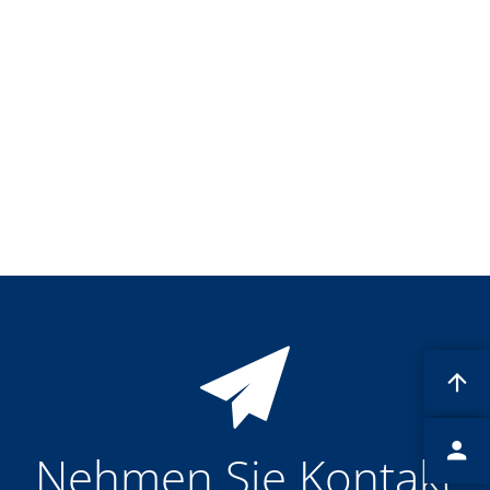
TruEtch - Metallätzung
Fluidjet - Metall-Abhebung
SiEtch – KOH-Ätzen
Ätzen
Texturierung
Galvanik
Innovationen
Battery Technology
Fortschrittliches chemisches Ätzen
Proprietäre Software
FlowLogX - Smart Connectivity Platform
Infocenter
Downloads
Presse
News
Messen
Glossar
Ätzen
Carrier
DI Wasser
Fab
Footprint
Nehmen Sie Kontakt
SECS/GEM