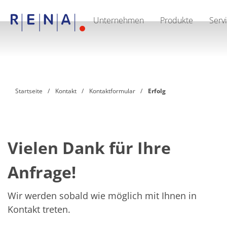
Unternehmen
Produkte
Serv
EN
DE
CN
Unternehmen
Nachhaltigkeit
The art of wet processing
RENA Deutschland
Lieferanten
Startseite
Kontakt
Kontaktformular
Erfolg
RENA North America
RENA Polska
RENA Shanghai
RENA weltweit
Produkte
Halbleiter
Vielen Dank für Ihre
Batch-Eintauchen
Batch Spray
Anfrage!
Einzelwaferbearbeitung
Wafering
Galvanik
Wir werden sobald wie möglich mit Ihnen in
Wafer-Trocknung
Kontakt treten.
Chemische Abgabesysteme
Erneuerbare Energien