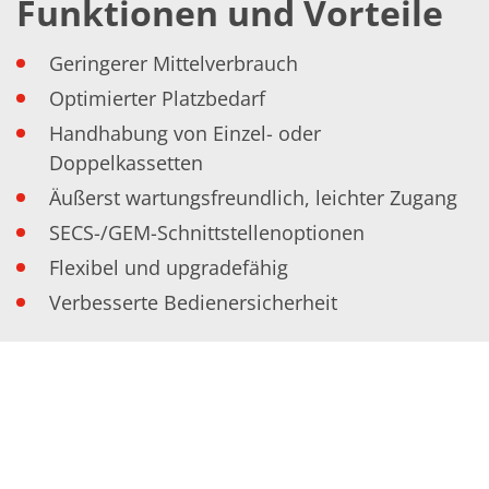
Funktionen und Vorteile
TruEtch - Metallätzung
Fluidjet - Metall-Abhebung
SiEtch – KOH-Ätzen
Geringerer Mittelverbrauch
Ätzen
Texturierung
Optimierter Platzbedarf
Galvanik
Handhabung von Einzel- oder
Innovationen
Battery Technology
Doppelkassetten
Fortschrittliches chemisches Ätzen
Äußerst wartungsfreundlich, leichter Zugang
Proprietäre Software
FlowLogX - Smart Connectivity Platform
SECS-/GEM-Schnittstellenoptionen
Infocenter
Downloads
Flexibel und upgradefähig
Presse
Verbesserte Bedienersicherheit
News
Messen
Glossar
Ätzen
Carrier
DI Wasser
Fab
Footprint
SECS/GEM