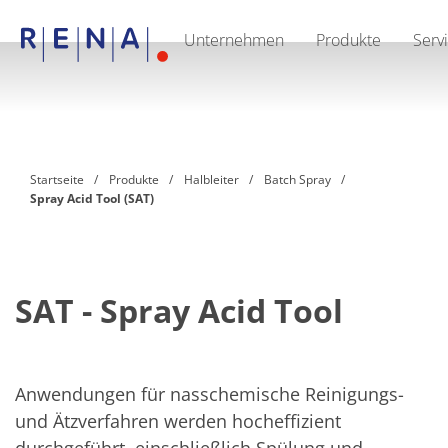
Unternehmen
Produkte
Serv
EN
DE
CN
Unternehmen
Nachhaltigkeit
The art of wet processing
RENA Deutschland
Lieferanten
Startseite
Produkte
Halbleiter
Batch Spray
RENA North America
Spray Acid Tool (SAT)
RENA Polska
RENA Shanghai
RENA weltweit
Produkte
Halbleiter
Batch-Eintauchen
SAT - Spray Acid Tool
Batch Spray
Einzelwaferbearbeitung
Wafering
Galvanik
Anwendungen für nasschemische Reinigungs-
Wafer-Trocknung
Chemische Abgabesysteme
und Ätzverfahren werden hocheffizient
Erneuerbare Energien
durchgeführt, einschließlich Spülung und