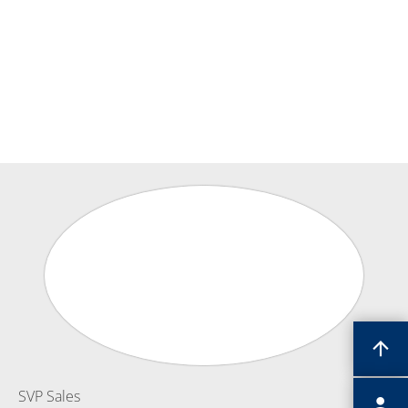
Einzelwafer Bearbeitung
TruEtch®
Marangoni Dryer
Karriere
Benefits
Ausbildung & Studium
RENA_Benefits
Ausbildung
Studium
Praktikum
News Ausbildung & Studium
RENA als Arbeitgeber
Bewerben bei RENA
Stellenangebote
Kontakt
Kontaktformular Lieferant
Kontaktformular
Kontaktformular Service
Internationale Kontakte
Kontakt Customer Service
Expert Blog
SVP Sales