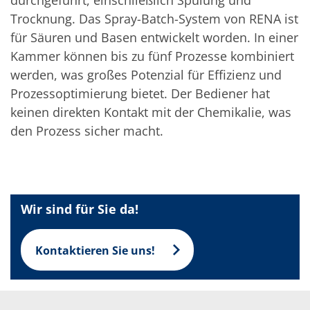
Solarwafer
Solarzelle Inline
Trocknung. Das Spray-Batch-System von RENA ist
Solarzelle Batch
für Säuren und Basen entwickelt worden. In einer
Verbrauchsgüter
MedTech
Kammer können bis zu fünf Prozesse kombiniert
Medizinische Komponenten
werden, was großes Potenzial für Effizienz und
Eye Care
Prozessoptimierung bietet. Der Bediener hat
Glas Anwendungen
Through glass vias (TGV)
keinen direkten Kontakt mit der Chemikalie, was
Glas Wafer Bearbeitung
den Prozess sicher macht.
Laser & Ätzen
Kundenspezifische Lösungen
Rolle zu Rolle
Kunststoffverarbeitung
Service
Service Hotline & Service Stützpunkte
Wir sind für Sie da!
Digital Services
Service Level Agreements
Ersatzteilservice
Kontaktieren Sie uns!
Upgrades
Training
Technologie
Technologiezentren
Prozesstechnologie