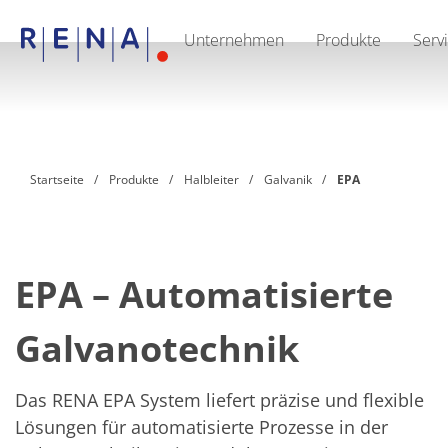
Unternehmen
Produkte
Serv
EN
DE
CN
Unternehmen
Nachhaltigkeit
The art of wet processing
RENA Deutschland
Lieferanten
Startseite
Produkte
Halbleiter
Galvanik
EPA
RENA North America
RENA Polska
RENA Shanghai
RENA weltweit
Produkte
Halbleiter
EPA – Automatisierte
Batch-Eintauchen
Batch Spray
Galvanotechnik
Einzelwaferbearbeitung
Wafering
Galvanik
Wafer-Trocknung
Das RENA EPA System liefert präzise und flexible
Chemische Abgabesysteme
Lösungen für automatisierte Prozesse in der
Erneuerbare Energien