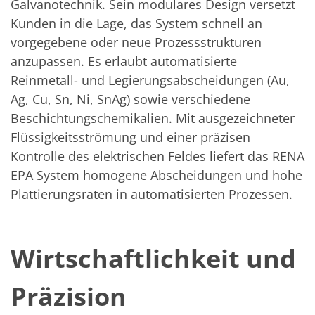
Solarwafer
Galvanotechnik. Sein modulares Design versetzt
Solarzelle Inline
Kunden in die Lage, das System schnell an
Solarzelle Batch
vorgegebene oder neue Prozessstrukturen
Verbrauchsgüter
MedTech
anzupassen. Es erlaubt automatisierte
Medizinische Komponenten
Reinmetall- und Legierungsabscheidungen (Au,
Eye Care
Glas Anwendungen
Ag, Cu, Sn, Ni, SnAg) sowie verschiedene
Through glass vias (TGV)
Beschichtungschemikalien. Mit ausgezeichneter
Glas Wafer Bearbeitung
Laser & Ätzen
Flüssigkeitsströmung und einer präzisen
Kundenspezifische Lösungen
Kontrolle des elektrischen Feldes liefert das RENA
Rolle zu Rolle
EPA System homogene Abscheidungen und hohe
Kunststoffverarbeitung
Service
Plattierungsraten in automatisierten Prozessen.
Service Hotline & Service Stützpunkte
Digital Services
Service Level Agreements
Ersatzteilservice
Wirtschaftlichkeit und
Upgrades
Training
Technologie
Präzision
Technologiezentren
Prozesstechnologie