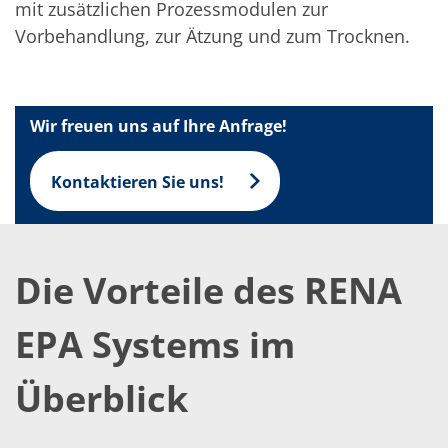
Einzelwafer Bearbeitung
mit zusätzlichen Prozessmodulen zur
TruEtch®
Vorbehandlung, zur Ätzung und zum Trocknen.
Marangoni Dryer
Karriere
Benefits
Ausbildung & Studium
RENA_Benefits
Wir freuen uns auf Ihre Anfrage!
Ausbildung
Studium
Praktikum
Kontaktieren Sie uns!
News Ausbildung & Studium
RENA als Arbeitgeber
Bewerben bei RENA
Stellenangebote
Kontakt
Die Vorteile des RENA
Kontaktformular Lieferant
Kontaktformular
Kontaktformular Service
EPA Systems im
Internationale Kontakte
Kontakt Customer Service
Expert Blog
Überblick