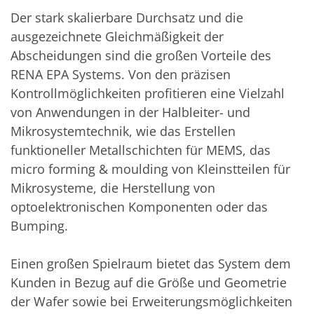
TruEtch - Metallätzung
Der stark skalierbare Durchsatz und die
Fluidjet - Metall-Abhebung
SiEtch – KOH-Ätzen
ausgezeichnete Gleichmäßigkeit der
Ätzen
Abscheidungen sind die großen Vorteile des
Texturierung
RENA EPA Systems. Von den präzisen
Galvanik
Innovationen
Kontrollmöglichkeiten profitieren eine Vielzahl
Battery Technology
von Anwendungen in der Halbleiter- und
Fortschrittliches chemisches Ätzen
Proprietäre Software
Mikrosystemtechnik, wie das Erstellen
FlowLogX - Smart Connectivity Platform
funktioneller Metallschichten für MEMS, das
Infocenter
Downloads
micro forming & moulding von Kleinstteilen für
Presse
Mikrosysteme, die Herstellung von
News
optoelektronischen Komponenten oder das
Messen
Glossar
Bumping.
Ätzen
Carrier
DI Wasser
Einen großen Spielraum bietet das System dem
Fab
Kunden in Bezug auf die Größe und Geometrie
Footprint
SECS/GEM
der Wafer sowie bei Erweiterungsmöglichkeiten