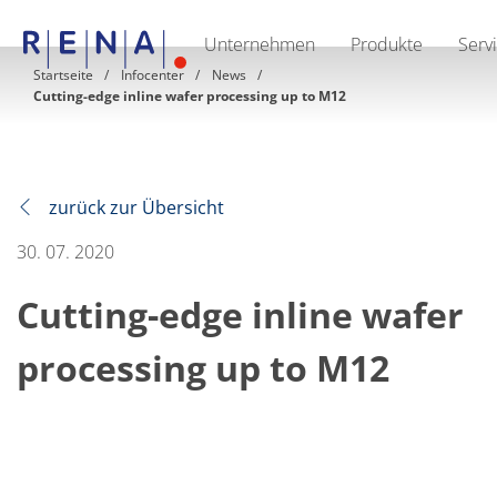
Unternehmen
Produkte
Serv
EN
DE
CN
Startseite
Infocenter
News
Cutting-edge inline wafer processing up to M12
Unternehmen
Nachhaltigkeit
The art of wet processing
RENA Deutschland
Lieferanten
RENA North America
zurück zur Übersicht
RENA Polska
RENA Shanghai
30. 07. 2020
RENA weltweit
Produkte
Cutting-edge inline wafer
Halbleiter
Batch-Eintauchen
Batch Spray
processing up to M12
Einzelwaferbearbeitung
Wafering
Galvanik
Wafer-Trocknung
Chemische Abgabesysteme
Erneuerbare Energien