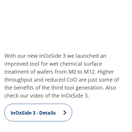
Solarwafer
Solarzelle Inline
Solarzelle Batch
Verbrauchsgüter
MedTech
Medizinische Komponenten
Eye Care
Glas Anwendungen
Through glass vias (TGV)
Glas Wafer Bearbeitung
With our new InOxSide 3 we launched an
Laser & Ätzen
Kundenspezifische Lösungen
improved tool for wet chemical surface
Rolle zu Rolle
treatment of wafers from M0 to M12. Higher
Kunststoffverarbeitung
throughput and reduced CoO are just some of
Service
Service Hotline & Service Stützpunkte
the benefits of the third tool generation. Also
Digital Services
check our video of the InOxSide 3.
Service Level Agreements
Ersatzteilservice
Upgrades
InOxSide 3 - Details
Training
Technologie
Technologiezentren
Prozesstechnologie