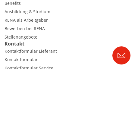
Benefits
Ausbildung & Studium
RENA als Arbeitgeber
Bewerben bei RENA
Stellenangebote
Kontakt
Kontaktformular Lieferant
Kontaktformular
Kontaktformular Service
Internationale Kontakte
Kontakt Customer Service
Expert Blog
RENA Technologies GmbH
Höhenweg 1
D-78148 Gütenbach
Tel. +49 7723 9313-0
|
info@rena.com
Webmail
Impressum
Haftungsausschluss
Datenschutz