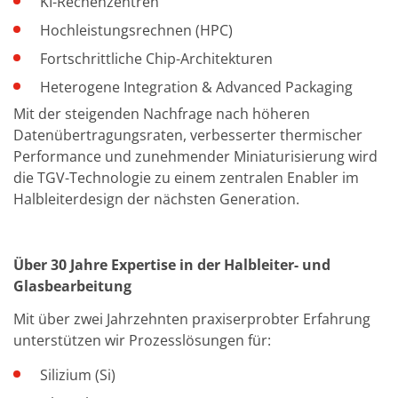
Einzelwafer Bearbeitung
KI-Rechenzentren
TruEtch®
Hochleistungsrechnen (HPC)
Marangoni Dryer
Karriere
Fortschrittliche Chip-Architekturen
Benefits
Ausbildung & Studium
Heterogene Integration & Advanced Packaging
RENA_Benefits
Mit der steigenden Nachfrage nach höheren
Ausbildung
Studium
Datenübertragungsraten, verbesserter thermischer
Praktikum
Performance und zunehmender Miniaturisierung wird
News Ausbildung & Studium
die TGV-Technologie zu einem zentralen Enabler im
RENA als Arbeitgeber
Halbleiterdesign der nächsten Generation.
Bewerben bei RENA
Stellenangebote
Kontakt
Kontaktformular Lieferant
Über 30 Jahre Expertise in der Halbleiter- und
Kontaktformular
Glasbearbeitung
Kontaktformular Service
Internationale Kontakte
Mit über zwei Jahrzehnten praxiserprobter Erfahrung
Kontakt Customer Service
Expert Blog
unterstützen wir Prozesslösungen für:
Silizium (Si)