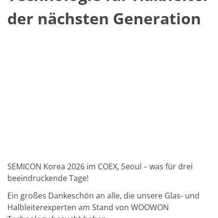
Solarwafer
Solarzelle Inline
der nächsten Generation
Solarzelle Batch
Verbrauchsgüter
MedTech
Medizinische Komponenten
Eye Care
Glas Anwendungen
Through glass vias (TGV)
Glas Wafer Bearbeitung
Laser & Ätzen
Kundenspezifische Lösungen
Rolle zu Rolle
Kunststoffverarbeitung
Service
Service Hotline & Service Stützpunkte
Digital Services
Service Level Agreements
SEMICON Korea 2026 im COEX, Seoul – was für drei
Ersatzteilservice
Upgrades
beeindruckende Tage!
Training
Technologie
Ein großes Dankeschön an alle, die unsere Glas- und
Technologiezentren
Halbleiterexperten am Stand von WOOWON
Prozesstechnologie