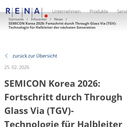
Unternehmen
Produkte
Serv
EN
DE
CN
Startseite
Infocenter
News
SEMICON Korea 2026: Fortschritt durch Through Glass Via (TGV)-
Unternehmen
Technologie für Halbleiter der nächsten Generation
Nachhaltigkeit
The art of wet processing
RENA Deutschland
Lieferanten
RENA North America
zurück zur Übersicht
RENA Polska
RENA Shanghai
25. 02. 2026
RENA weltweit
Produkte
Halbleiter
SEMICON Korea 2026:
Batch-Eintauchen
Batch Spray
Fortschritt durch Through
Einzelwaferbearbeitung
Wafering
Galvanik
Glass Via (TGV)-
Wafer-Trocknung
Chemische Abgabesysteme
Technologie für Halbleiter
Erneuerbare Energien