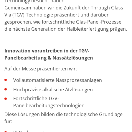
Technology besucht haben.
TruEtch - Metallätzung
Gemeinsam haben wir die Zukunft der Through Glass
Fluidjet - Metall-Abhebung
SiEtch – KOH-Ätzen
Via (TGV)-Technologie präsentiert und darüber
Ätzen
gesprochen, wie fortschrittliche Glas-Panel-Prozesse
Texturierung
die nächste Generation der Halbleiterfertigung prägen.
Galvanik
Innovationen
Battery Technology
Fortschrittliches chemisches Ätzen
Innovation vorantreiben in der TGV-
Proprietäre Software
Panelbearbeitung & Nassätzlösungen
FlowLogX - Smart Connectivity Platform
Infocenter
Auf der Messe präsentierten wir:
Downloads
Presse
Vollautomatisierte Nassprozessanlagen
News
Messen
Hochpräzise alkalische Ätzlösungen
Glossar
Fortschrittliche TGV-
Ätzen
Carrier
Panelbearbeitungstechnologien
DI Wasser
Diese Lösungen bilden die technologische Grundlage
Fab
Footprint
für:
SECS/GEM