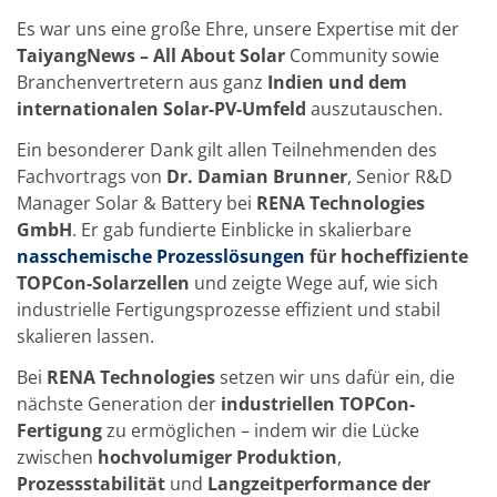
TruEtch - Metallätzung
Es war uns eine große Ehre, unsere Expertise mit der
Fluidjet - Metall-Abhebung
SiEtch – KOH-Ätzen
TaiyangNews – All About Solar
Community sowie
Ätzen
Branchenvertretern aus ganz
Indien und dem
Texturierung
internationalen Solar-PV-Umfeld
auszutauschen.
Galvanik
Innovationen
Ein besonderer Dank gilt allen Teilnehmenden des
Battery Technology
Fachvortrags von
Dr. Damian Brunner
, Senior R&D
Fortschrittliches chemisches Ätzen
Proprietäre Software
Manager Solar & Battery bei
RENA Technologies
FlowLogX - Smart Connectivity Platform
GmbH
. Er gab fundierte Einblicke in skalierbare
Infocenter
nasschemische Prozesslösungen
für hocheffiziente
Downloads
TOPCon-Solarzellen
und zeigte Wege auf, wie sich
Presse
News
industrielle Fertigungsprozesse effizient und stabil
Messen
skalieren lassen.
Glossar
Ätzen
Bei
RENA Technologies
setzen wir uns dafür ein, die
Carrier
nächste Generation der
industriellen TOPCon-
DI Wasser
Fertigung
zu ermöglichen – indem wir die Lücke
Fab
Footprint
zwischen
hochvolumiger Produktion
,
SECS/GEM
Prozessstabilität
und
Langzeitperformance der