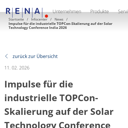
Unternehmen
Produkte
Serv
EN
DE
CN
Startseite
Infocenter
News
Impulse für die industrielle TOPCon-Skalierung auf der Solar
Unternehmen
Technology Conference India 2026
Nachhaltigkeit
The art of wet processing
RENA Deutschland
Lieferanten
RENA North America
zurück zur Übersicht
RENA Polska
RENA Shanghai
11. 02. 2026
RENA weltweit
Produkte
Halbleiter
Impulse für die
Batch-Eintauchen
Batch Spray
industrielle TOPCon-
Einzelwaferbearbeitung
Wafering
Galvanik
Skalierung auf der Solar
Wafer-Trocknung
Chemische Abgabesysteme
Technology Conference
Erneuerbare Energien