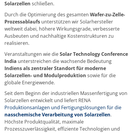
Einzelwafer Bearbeitung
Solarzellen
schließen.
TruEtch®
Marangoni Dryer
Durch die Optimierung des gesamten
Wafer-zu-Zelle-
Karriere
Prozessablaufs
unterstützen wir Solarhersteller
Benefits
Ausbildung & Studium
weltweit dabei, höhere Wirkungsgrade, verbesserte
RENA_Benefits
Ausbeuten und nachhaltige Kostenstrukturen zu
Ausbildung
realisieren.
Studium
Praktikum
Veranstaltungen wie die
Solar Technology Conference
News Ausbildung & Studium
India
unterstreichen die wachsende Bedeutung
RENA als Arbeitgeber
Bewerben bei RENA
Indiens als zentraler Standort für moderne
Stellenangebote
Solarzellen- und Modulproduktion
sowie für die
Kontakt
globale Energiewende.
Kontaktformular Lieferant
Kontaktformular
Seit dem Beginn der industriellen Massenfertigung von
Kontaktformular Service
Solarzellen entwickelt und liefert RENA
Internationale Kontakte
Kontakt Customer Service
Produktionsanlagen und Fertigungslösungen für die
Expert Blog
nasschemische Verarbeitung von Solarzellen
.
Höchste Produktqualität, maximale
Prozesszuverlässigkeit, effiziente Technologien und