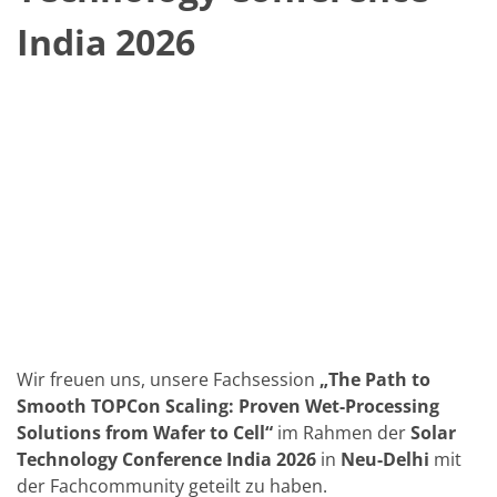
Solarwafer
Solarzelle Inline
India 2026
Solarzelle Batch
Verbrauchsgüter
MedTech
Medizinische Komponenten
Eye Care
Glas Anwendungen
Through glass vias (TGV)
Glas Wafer Bearbeitung
Laser & Ätzen
Kundenspezifische Lösungen
Rolle zu Rolle
Kunststoffverarbeitung
Service
Service Hotline & Service Stützpunkte
Digital Services
Service Level Agreements
Wir freuen uns, unsere Fachsession
„The Path to
Ersatzteilservice
Upgrades
Smooth TOPCon Scaling: Proven Wet-Processing
Training
Solutions from Wafer to Cell“
im Rahmen der
Solar
Technologie
Technology Conference India 2026
in
Neu-Delhi
mit
Technologiezentren
der Fachcommunity geteilt zu haben.
Prozesstechnologie