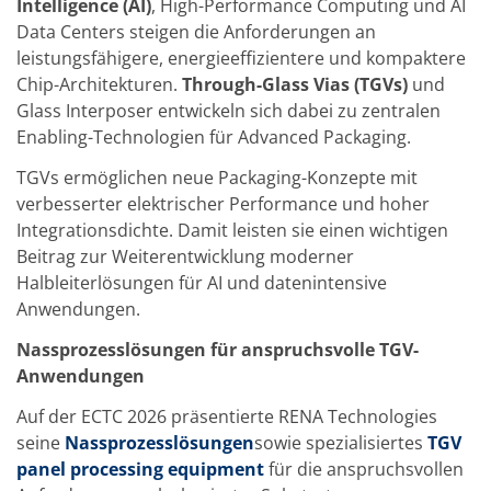
Intelligence (AI)
, High-Performance Computing und AI
TruEtch - Metallätzung
Data Centers steigen die Anforderungen an
Fluidjet - Metall-Abhebung
SiEtch – KOH-Ätzen
leistungsfähigere, energieeffizientere und kompaktere
Ätzen
Chip-Architekturen.
Through-Glass Vias (TGVs)
und
Texturierung
Glass Interposer entwickeln sich dabei zu zentralen
Galvanik
Innovationen
Enabling-Technologien für Advanced Packaging.
Battery Technology
TGVs ermöglichen neue Packaging-Konzepte mit
Fortschrittliches chemisches Ätzen
Proprietäre Software
verbesserter elektrischer Performance und hoher
FlowLogX - Smart Connectivity Platform
Integrationsdichte. Damit leisten sie einen wichtigen
Infocenter
Beitrag zur Weiterentwicklung moderner
Downloads
Halbleiterlösungen für AI und datenintensive
Presse
News
Anwendungen.
Messen
Glossar
Nassprozesslösungen für anspruchsvolle TGV-
Ätzen
Anwendungen
Carrier
DI Wasser
Auf der ECTC 2026 präsentierte RENA Technologies
Fab
seine
Nassprozesslösungen
sowie spezialisiertes
TGV
Footprint
panel processing equipment
für die anspruchsvollen
SECS/GEM