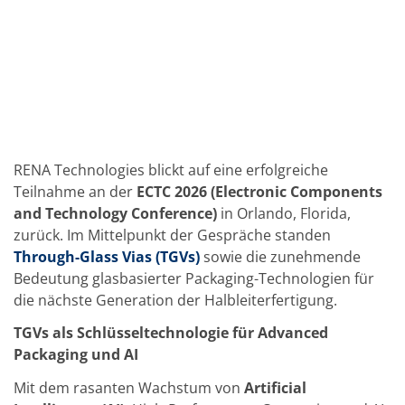
Solarwafer
Solarzelle Inline
Solarzelle Batch
Verbrauchsgüter
MedTech
Medizinische Komponenten
Eye Care
Glas Anwendungen
Through glass vias (TGV)
Glas Wafer Bearbeitung
RENA Technologies blickt auf eine erfolgreiche
Laser & Ätzen
Teilnahme an der
ECTC 2026 (Electronic Components
Kundenspezifische Lösungen
Rolle zu Rolle
and Technology Conference)
in Orlando, Florida,
Kunststoffverarbeitung
zurück. Im Mittelpunkt der Gespräche standen
Service
Through-Glass Vias (TGVs)
sowie die zunehmende
Service Hotline & Service Stützpunkte
Digital Services
Bedeutung glasbasierter Packaging-Technologien für
Service Level Agreements
die nächste Generation der Halbleiterfertigung.
Ersatzteilservice
Upgrades
TGVs als Schlüsseltechnologie für Advanced
Training
Packaging und AI
Technologie
Technologiezentren
Mit dem rasanten Wachstum von
Artificial
Prozesstechnologie