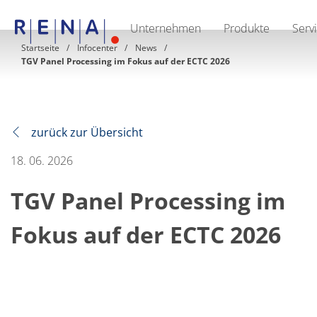
Unternehmen
Produkte
Serv
EN
DE
CN
Startseite
Infocenter
News
TGV Panel Processing im Fokus auf der ECTC 2026
Unternehmen
Nachhaltigkeit
The art of wet processing
RENA Deutschland
Lieferanten
RENA North America
zurück zur Übersicht
RENA Polska
RENA Shanghai
18. 06. 2026
RENA weltweit
Produkte
TGV Panel Processing im
Halbleiter
Batch-Eintauchen
Batch Spray
Fokus auf der ECTC 2026
Einzelwaferbearbeitung
Wafering
Galvanik
Wafer-Trocknung
Chemische Abgabesysteme
Erneuerbare Energien