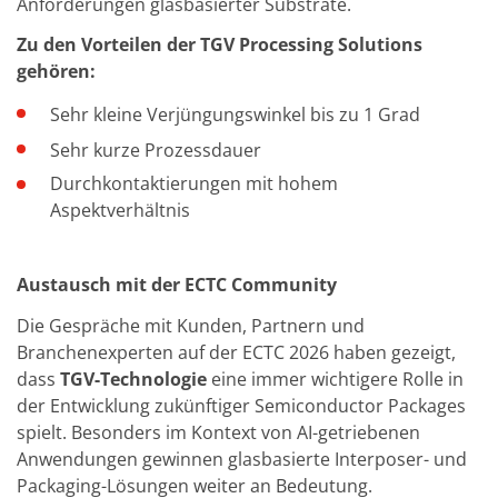
Einzelwafer Bearbeitung
Anforderungen glasbasierter Substrate.
TruEtch®
Marangoni Dryer
Zu den Vorteilen der TGV Processing Solutions
Karriere
gehören:
Benefits
Ausbildung & Studium
Sehr kleine Verjüngungswinkel bis zu 1 Grad
RENA_Benefits
Ausbildung
Sehr kurze Prozessdauer
Studium
Durchkontaktierungen mit hohem
Praktikum
Aspektverhältnis
News Ausbildung & Studium
RENA als Arbeitgeber
Bewerben bei RENA
Stellenangebote
Austausch mit der ECTC Community
Kontakt
Kontaktformular Lieferant
Die Gespräche mit Kunden, Partnern und
Kontaktformular
Branchenexperten auf der ECTC 2026 haben gezeigt,
Kontaktformular Service
dass
TGV-Technologie
eine immer wichtigere Rolle in
Internationale Kontakte
Kontakt Customer Service
der Entwicklung zukünftiger Semiconductor Packages
Expert Blog
spielt. Besonders im Kontext von AI-getriebenen
Anwendungen gewinnen glasbasierte Interposer- und
Packaging-Lösungen weiter an Bedeutung.