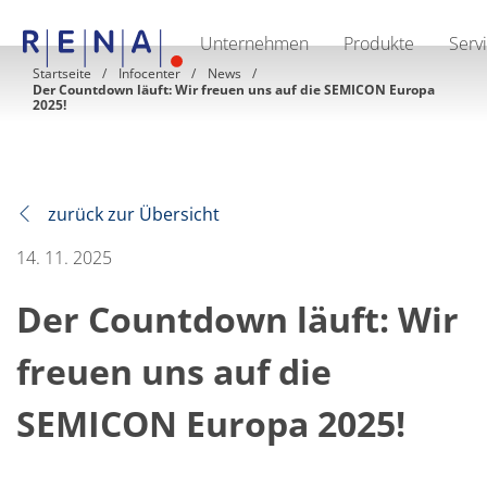
Unternehmen
Produkte
Serv
EN
DE
CN
Startseite
Infocenter
News
Der Countdown läuft: Wir freuen uns auf die SEMICON Europa
Unternehmen
2025!
Nachhaltigkeit
The art of wet processing
RENA Deutschland
Lieferanten
RENA North America
zurück zur Übersicht
RENA Polska
RENA Shanghai
14. 11. 2025
RENA weltweit
Produkte
Halbleiter
Der Countdown läuft: Wir
Batch-Eintauchen
Batch Spray
freuen uns auf die
Einzelwaferbearbeitung
Wafering
Galvanik
SEMICON Europa 2025!
Wafer-Trocknung
Chemische Abgabesysteme
Erneuerbare Energien