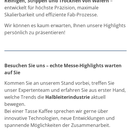
Reinigen, Strippen und Trocknen von Wafern
–
TruEtch - Metallätzung
entwickelt für höchste Präzision, maximale
Fluidjet - Metall-Abhebung
SiEtch – KOH-Ätzen
Skalierbarkeit und effiziente Fab-Prozesse.
Ätzen
Texturierung
Wir können es kaum erwarten, Ihnen unsere Highlights
Galvanik
persönlich zu präsentieren!
Innovationen
Battery Technology
Fortschrittliches chemisches Ätzen
Proprietäre Software
FlowLogX - Smart Connectivity Platform
Infocenter
Besuchen Sie uns – echte Messe-Highlights warten
Downloads
auf Sie
Presse
News
Kommen Sie an unserem Stand vorbei, treffen Sie
Messen
unser Expertenteam und erfahren Sie aus erster Hand,
Glossar
welche Trends die
Halbleiterindustrie
aktuell
Ätzen
Carrier
bewegen.
DI Wasser
Bei einer Tasse Kaffee sprechen wir gerne über
Fab
innovative Technologien, neue Entwicklungen und
Footprint
spannende Möglichkeiten der Zusammenarbeit.
SECS/GEM