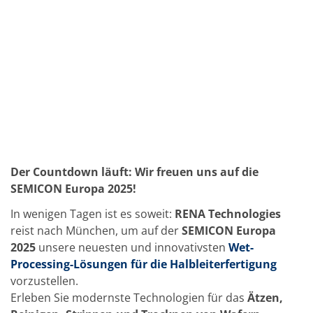
Solarwafer
Solarzelle Inline
Solarzelle Batch
Verbrauchsgüter
MedTech
Medizinische Komponenten
Eye Care
Glas Anwendungen
Through glass vias (TGV)
Glas Wafer Bearbeitung
Laser & Ätzen
Kundenspezifische Lösungen
Rolle zu Rolle
Der Countdown läuft: Wir freuen uns auf die
Kunststoffverarbeitung
Service
SEMICON Europa 2025!
Service Hotline & Service Stützpunkte
In wenigen Tagen ist es soweit:
RENA Technologies
Digital Services
Service Level Agreements
reist nach München, um auf der
SEMICON Europa
Ersatzteilservice
2025
unsere neuesten und innovativsten
Wet-
Upgrades
Processing-Lösungen für die Halbleiterfertigung
Training
Technologie
vorzustellen.
Technologiezentren
Erleben Sie modernste Technologien für das
Ätzen,
Prozesstechnologie