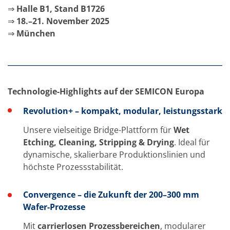
Einzelwafer Bearbeitung
⇒
Halle B1, Stand B1726
TruEtch®
Marangoni Dryer
⇒
18.–21. November 2025
Karriere
⇒
München
Benefits
Ausbildung & Studium
RENA_Benefits
Ausbildung
Studium
Praktikum
Technologie-Highlights auf der SEMICON Europa
News Ausbildung & Studium
RENA als Arbeitgeber
Revolution+ – kompakt, modular, leistungsstark
Bewerben bei RENA
Stellenangebote
Unsere vielseitige Bridge-Plattform für
Wet
Kontakt
Etching, Cleaning, Stripping & Drying
. Ideal für
Kontaktformular Lieferant
dynamische, skalierbare Produktionslinien und
Kontaktformular
Kontaktformular Service
höchste Prozessstabilität.
Internationale Kontakte
Kontakt Customer Service
Convergence – die Zukunft der 200–300 mm
Expert Blog
Wafer-Prozesse
Mit
carrierlosen Prozessbereichen
, modularer